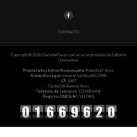
CONTACTO
Copyright © 2016 DiariodeFlores.com.ar es un producto de Editorial
Dosnucleos
Propietario y Editor Responsable:
Roberto D´Anna
Domicilio Legal:
General José Bustillo 3348
CP:
1407
Ciudad de Buenos Aires
Teléfono de contacto:
153 600 6906
Registro DNDA Nº:
5117493