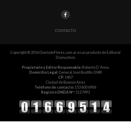
CONTACTO
Copyright © 2016 DiariodeFlores.com.ar es un producto de Editorial
Dosnucleos
Propietario y Editor Responsable:
Roberto D´Anna
Domicilio Legal:
General José Bustillo 3348
CP:
1407
Ciudad de Buenos Aires
Teléfono de contacto:
153 600 6906
Registro DNDA Nº:
5117493