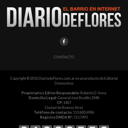
CONTACTO
Copyright © 2016 DiariodeFlores.com.ar es un producto de Editorial
Dosnucleos
Propietario y Editor Responsable:
Roberto D´Anna
Domicilio Legal:
General José Bustillo 3348
CP:
1407
Ciudad de Buenos Aires
Teléfono de contacto:
153 600 6906
Registro DNDA Nº:
5117493