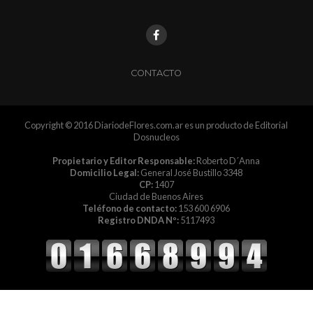
CONTACTO
Copyright © 2016 DiariodeFlores.com.ar es un producto de Editorial
Dosnucleos
Propietario y Editor Responsable:
Roberto D´Anna
Domicilio Legal:
General José Bustillo 3348
CP:
1407
Ciudad de Buenos Aires
Teléfono de contacto:
153 600 6906
Registro DNDA Nº:
5117493