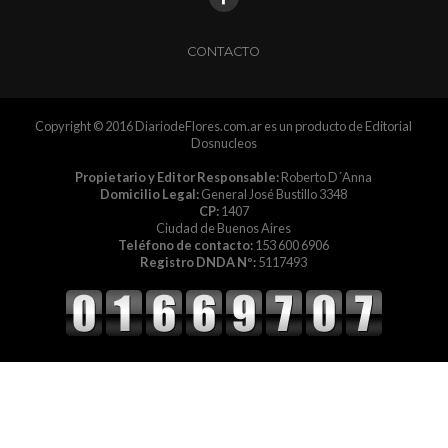
CONTACTO
Copyright © 2016 DiariodeFlores.com.ar es un producto de Editorial
Dosnucleos
Propietario y Editor Responsable:
Roberto D´Anna
Domicilio Legal:
General José Bustillo 3348
CP:
1407
Ciudad de Buenos Aires
Teléfono de contacto:
153 600 6906
Registro DNDA Nº:
5117493