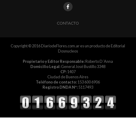
CONTACTO
Copyright © 2016 DiariodeFlores.com.ar es un producto de Editorial
Dosnucleos
Propietario y Editor Responsable:
Roberto D´Anna
Domicilio Legal:
General José Bustillo 3348
CP:
1407
Ciudad de Buenos Aires
Teléfono de contacto:
153 600 6906
Registro DNDA Nº:
5117493