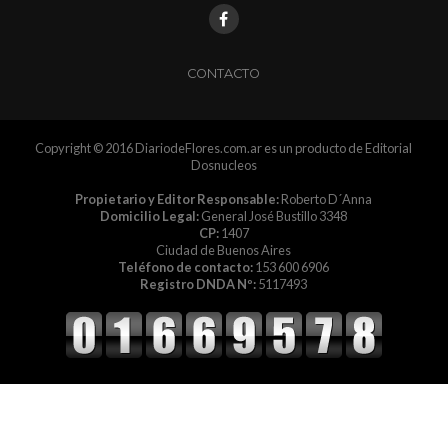
CONTACTO
Copyright © 2016 DiariodeFlores.com.ar es un producto de Editorial
Dosnucleos
Propietario y Editor Responsable:
Roberto D´Anna
Domicilio Legal:
General José Bustillo 3348
CP:
1407
Ciudad de Buenos Aires
Teléfono de contacto:
153 600 6906
Registro DNDA Nº:
5117493