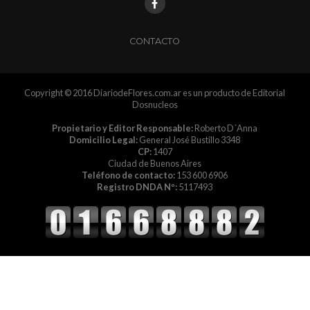
CONTACTO
Copyright © 2016 DiariodeFlores.com.ar es un producto de Editorial
Dosnucleos
Propietario y Editor Responsable:
Roberto D´Anna
Domicilio Legal:
General José Bustillo 3348
CP:
1407
Ciudad de Buenos Aires
Teléfono de contacto:
153 600 6906
Registro DNDA Nº:
5117493