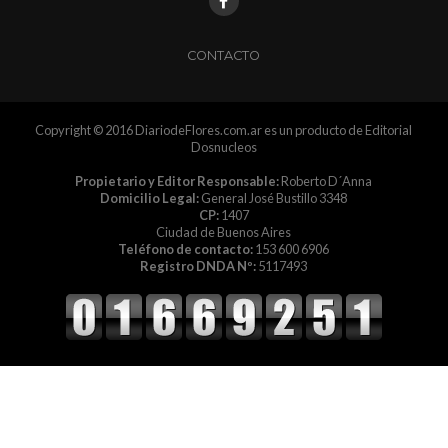
CONTACTO
Copyright © 2016 DiariodeFlores.com.ar es un producto de Editorial
Dosnucleos
Propietario y Editor Responsable:
Roberto D´Anna
Domicilio Legal:
General José Bustillo 3348
CP:
1407
Ciudad de Buenos Aires
Teléfono de contacto:
153 600 6906
Registro DNDA Nº:
5117493