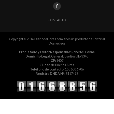
CONTACTO
Copyright © 2016 DiariodeFlores.com.ar es un producto de Editorial
Dosnucleos
Propietario y Editor Responsable:
Roberto D´Anna
Domicilio Legal:
General José Bustillo 3348
CP:
1407
Ciudad de Buenos Aires
Teléfono de contacto:
153 600 6906
Registro DNDA Nº:
5117493