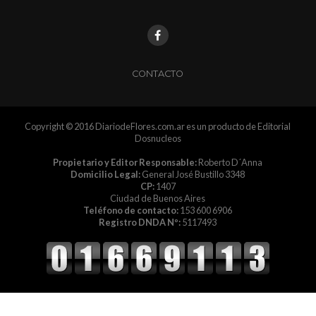
CONTACTO
Copyright © 2016 DiariodeFlores.com.ar es un producto de Editorial
Dosnucleos
Propietario y Editor Responsable:
Roberto D´Anna
Domicilio Legal:
General José Bustillo 3348
CP:
1407
Ciudad de Buenos Aires
Teléfono de contacto:
153 600 6906
Registro DNDA Nº:
5117493