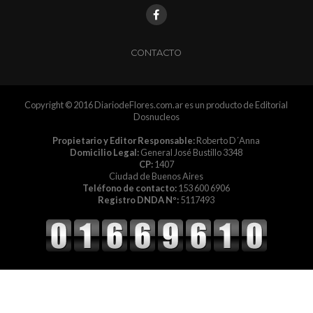
CONTACTO
Copyright © 2016 DiariodeFlores.com.ar es un producto de Editorial
Dosnucleos
Propietario y Editor Responsable:
Roberto D´Anna
Domicilio Legal:
General José Bustillo 3348
CP:
1407
Ciudad de Buenos Aires
Teléfono de contacto:
153 600 6906
Registro DNDA Nº:
5117493