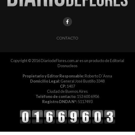
CONTACTO
Copyright © 2016 DiariodeFlores.com.ar es un producto de Editorial
Dosnucleos
Propietario y Editor Responsable:
Roberto D´Anna
Domicilio Legal:
General José Bustillo 3348
CP:
1407
Ciudad de Buenos Aires
Teléfono de contacto:
153 600 6906
Registro DNDA Nº:
5117493