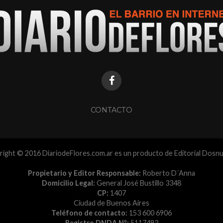
CONTACTO
ight © 2016 DiariodeFlores.com.ar es un producto de Editorial Dosn
Propietario y Editor Responsable:
Roberto D´Anna
Domicilio Legal:
General José Bustillo 3348
CP:
1407
Ciudad de Buenos Aires
Teléfono de contacto:
153 600 6906
Registro DNDA Nº:
5117493