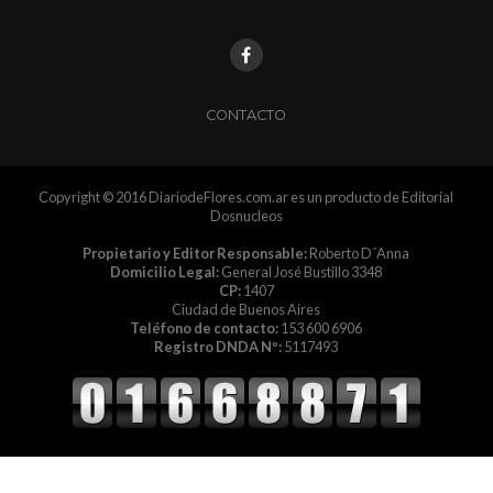
CONTACTO
Copyright © 2016 DiariodeFlores.com.ar es un producto de Editorial
Dosnucleos
Propietario y Editor Responsable:
Roberto D´Anna
Domicilio Legal:
General José Bustillo 3348
CP:
1407
Ciudad de Buenos Aires
Teléfono de contacto:
153 600 6906
Registro DNDA Nº:
5117493