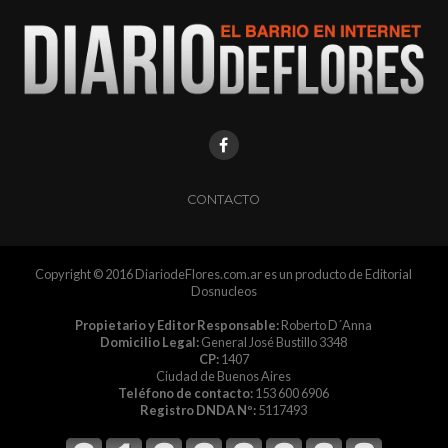
CONTACTO
Copyright © 2016 DiariodeFlores.com.ar es un producto de Editorial
Dosnucleos
Propietario y Editor Responsable:
Roberto D´Anna
Domicilio Legal:
General José Bustillo 3348
CP:
1407
Ciudad de Buenos Aires
Teléfono de contacto:
153 600 6906
Registro DNDA Nº:
5117493