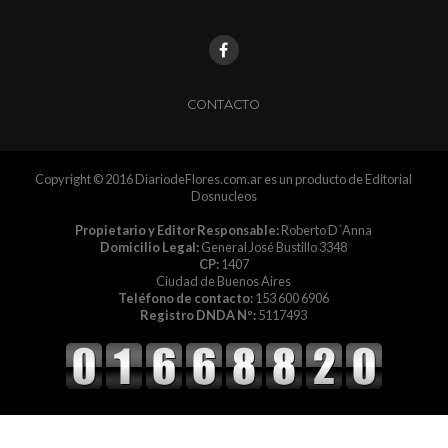
CONTACTO
Copyright © 2016 DiariodeFlores.com.ar es un producto de Editorial
Dosnucleos
Propietario y Editor Responsable:
Roberto D´Anna
Domicilio Legal:
General José Bustillo 3348
CP:
1407
Ciudad de Buenos Aires
Teléfono de contacto:
153 600 6906
Registro DNDA Nº:
5117493