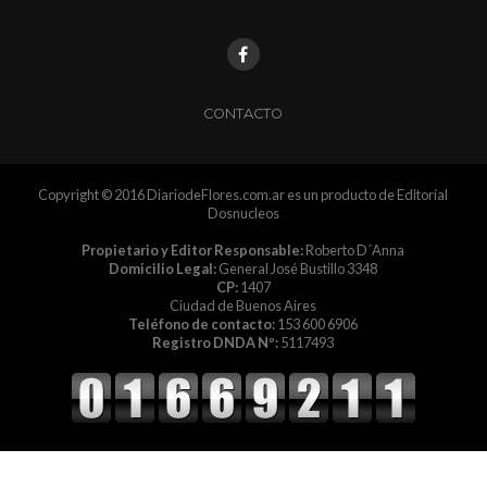
CONTACTO
Copyright © 2016 DiariodeFlores.com.ar es un producto de Editorial
Dosnucleos
Propietario y Editor Responsable:
Roberto D´Anna
Domicilio Legal:
General José Bustillo 3348
CP:
1407
Ciudad de Buenos Aires
Teléfono de contacto:
153 600 6906
Registro DNDA Nº:
5117493