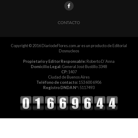
CONTACTO
Copyright © 2016 DiariodeFlores.com.ar es un producto de Editorial
Dosnucleos
Propietario y Editor Responsable:
Roberto D´Anna
Domicilio Legal:
General José Bustillo 3348
CP:
1407
Ciudad de Buenos Aires
Teléfono de contacto:
153 600 6906
Registro DNDA Nº:
5117493