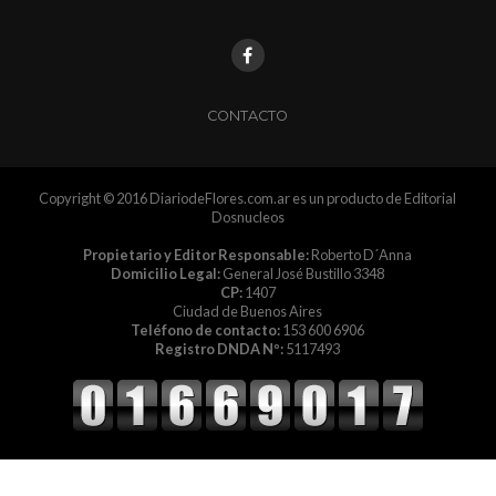
CONTACTO
Copyright © 2016 DiariodeFlores.com.ar es un producto de Editorial
Dosnucleos
Propietario y Editor Responsable:
Roberto D´Anna
Domicilio Legal:
General José Bustillo 3348
CP:
1407
Ciudad de Buenos Aires
Teléfono de contacto:
153 600 6906
Registro DNDA Nº:
5117493