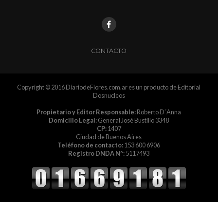
CONTACTO
Copyright © 2016 DiariodeFlores.com.ar es un producto de Editorial
Dosnucleos
Propietario y Editor Responsable:
Roberto D´Anna
Domicilio Legal:
General José Bustillo 3348
CP:
1407
Ciudad de Buenos Aires
Teléfono de contacto:
153 600 6906
Registro DNDA Nº:
5117493