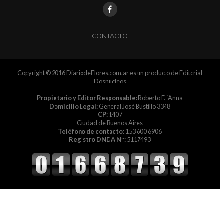
CONTACTO
Copyright © 2016 DiariodeFlores.com.ar es un producto de Editorial
Dosnucleos
Propietario y Editor Responsable:
Roberto D´Anna
Domicilio Legal:
General José Bustillo 3348
CP:
1407
Ciudad de Buenos Aires
Teléfono de contacto:
153 600 6906
Registro DNDA Nº:
5117493