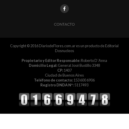
CONTACTO
Copyright © 2016 DiariodeFlores.com.ar es un producto de Editorial
Dosnucleos
Propietario y Editor Responsable:
Roberto D´Anna
Domicilio Legal:
General José Bustillo 3348
CP:
1407
Ciudad de Buenos Aires
Teléfono de contacto:
153 600 6906
Registro DNDA Nº:
5117493