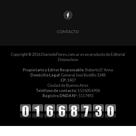
CONTACTO
Copyright © 2016 DiariodeFlores.com.ar es un producto de Editorial
Dosnucleos
Propietario y Editor Responsable:
Roberto D´Anna
Domicilio Legal:
General José Bustillo 3348
CP:
1407
Ciudad de Buenos Aires
Teléfono de contacto:
153 600 6906
Registro DNDA Nº:
5117493