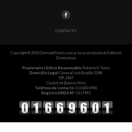
CONTACTO
Copyright © 2016 DiariodeFlores.com.ar es un producto de Editorial
Dosnucleos
Propietario y Editor Responsable:
Roberto D´Anna
Domicilio Legal:
General José Bustillo 3348
CP:
1407
Ciudad de Buenos Aires
Teléfono de contacto:
153 600 6906
Registro DNDA Nº:
5117493