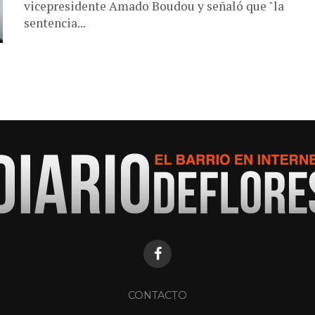
vicepresidente Amado Boudou y señaló que "la
sentencia...
CONTACTO