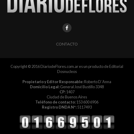
CONTACTO
Copyright © 2016 DiariodeFlores.com.ar es un producto de Editorial
Dosnucleos
Propietario y Editor Responsable:
Roberto D´Anna
Domicilio Legal:
General José Bustillo 3348
CP:
1407
Ciudad de Buenos Aires
Teléfono de contacto:
153 600 6906
Registro DNDA Nº:
5117493