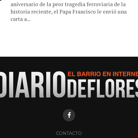
aniversario de la peor tragedia ferroviaria de la
historia reciente, el Papa Francisco le envió una
carta a...
CONTACTO