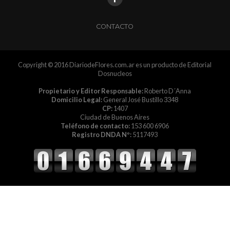
CONTACTO
Copyright © 2016 DiariodeFlores.com.ar es un producto de Editorial
Dosnucleos
Propietario y Editor Responsable:
Roberto D´Anna
Domicilio Legal:
General José Bustillo 3348
CP:
1407
Ciudad de Buenos Aires
Teléfono de contacto:
153 600 6906
Registro DNDA Nº:
5117493