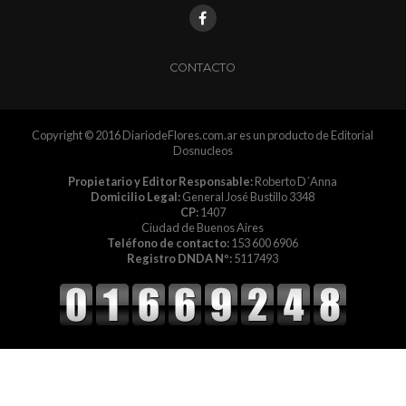
CONTACTO
Copyright © 2016 DiariodeFlores.com.ar es un producto de Editorial
Dosnucleos
Propietario y Editor Responsable:
Roberto D´Anna
Domicilio Legal:
General José Bustillo 3348
CP:
1407
Ciudad de Buenos Aires
Teléfono de contacto:
153 600 6906
Registro DNDA Nº:
5117493