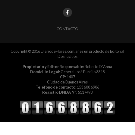
CONTACTO
Copyright © 2016 DiariodeFlores.com.ar es un producto de Editorial
Dosnucleos
Propietario y Editor Responsable:
Roberto D´Anna
Domicilio Legal:
General José Bustillo 3348
CP:
1407
Ciudad de Buenos Aires
Teléfono de contacto:
153 600 6906
Registro DNDA Nº:
5117493