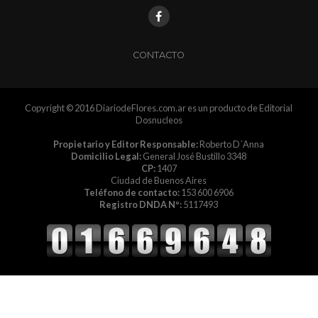
CONTACTO
Copyright © 2016 DiariodeFlores.com.ar es un producto de Editorial
Dosnucleos
Propietario y Editor Responsable:
Roberto D´Anna
Domicilio Legal:
General José Bustillo 3348
CP:
1407
Ciudad de Buenos Aires
Teléfono de contacto:
153 600 6906
Registro DNDA Nº:
5117493