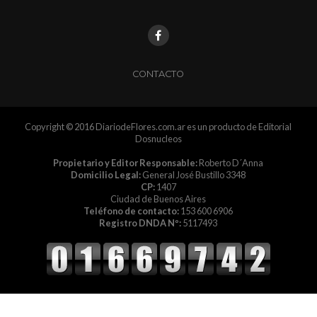
CONTACTO
Copyright © 2016 DiariodeFlores.com.ar es un producto de Editorial
Dosnucleos
Propietario y Editor Responsable:
Roberto D´Anna
Domicilio Legal:
General José Bustillo 3348
CP:
1407
Ciudad de Buenos Aires
Teléfono de contacto:
153 600 6906
Registro DNDA Nº:
5117493