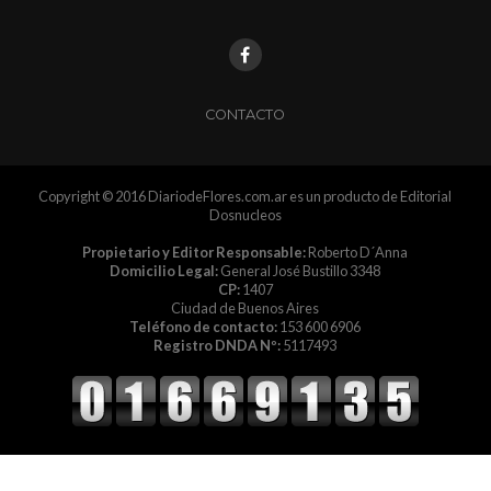
CONTACTO
Copyright © 2016 DiariodeFlores.com.ar es un producto de Editorial
Dosnucleos
Propietario y Editor Responsable:
Roberto D´Anna
Domicilio Legal:
General José Bustillo 3348
CP:
1407
Ciudad de Buenos Aires
Teléfono de contacto:
153 600 6906
Registro DNDA Nº:
5117493