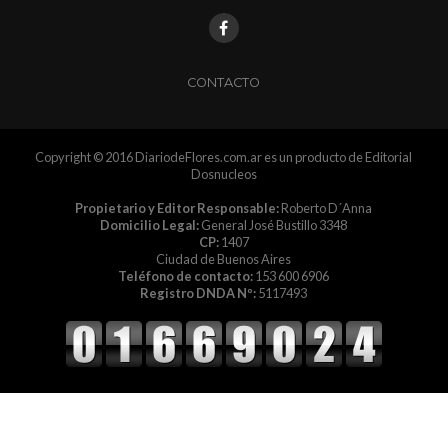
CONTACTO
Copyright © 2016 DiariodeFlores.com.ar es un producto de Editorial
Dosnucleos
Propietario y Editor Responsable:
Roberto D´Anna
Domicilio Legal:
General José Bustillo 3348
CP:
1407
Ciudad de Buenos Aires
Teléfono de contacto:
153 600 6906
Registro DNDA Nº:
5117493