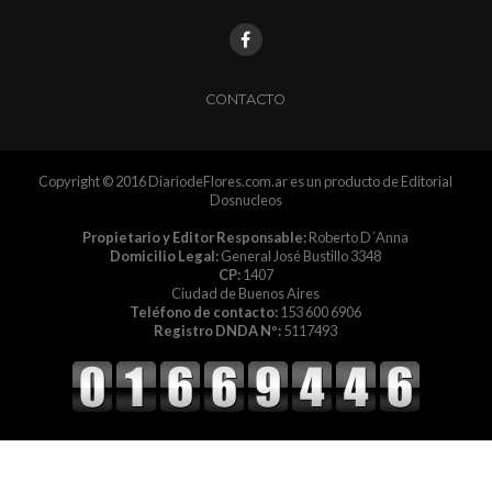
CONTACTO
Copyright © 2016 DiariodeFlores.com.ar es un producto de Editorial
Dosnucleos
Propietario y Editor Responsable:
Roberto D´Anna
Domicilio Legal:
General José Bustillo 3348
CP:
1407
Ciudad de Buenos Aires
Teléfono de contacto:
153 600 6906
Registro DNDA Nº:
5117493