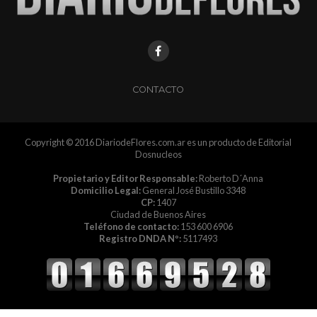
CONTACTO
Copyright © 2016 DiariodeFlores.com.ar es un producto de Editorial
Dosnucleos
Propietario y Editor Responsable:
Roberto D´Anna
Domicilio Legal:
General José Bustillo 3348
CP:
1407
Ciudad de Buenos Aires
Teléfono de contacto:
153 600 6906
Registro DNDA Nº:
5117493