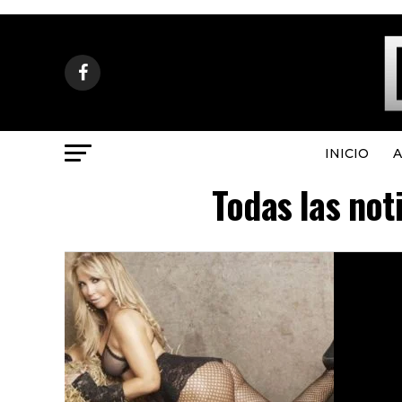
INICIO
A
Todas las not