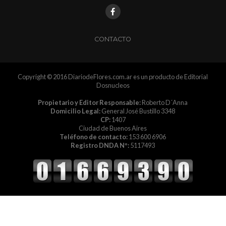
CONTACTO
Copyright © 2016 DiariodeFlores.com.ar es un producto de Editorial
Dosnucleos
Propietario y Editor Responsable:
Roberto D´Anna
Domicilio Legal:
General José Bustillo 3348
CP:
1407
Ciudad de Buenos Aires
Teléfono de contacto:
153 600 6906
Registro DNDA Nº:
5117493