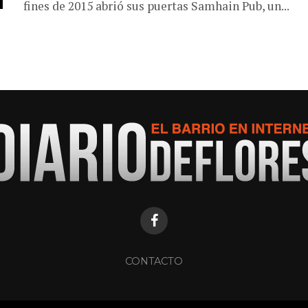
fines de 2015 abrió sus puertas Samhain Pub, un...
CONTACTO