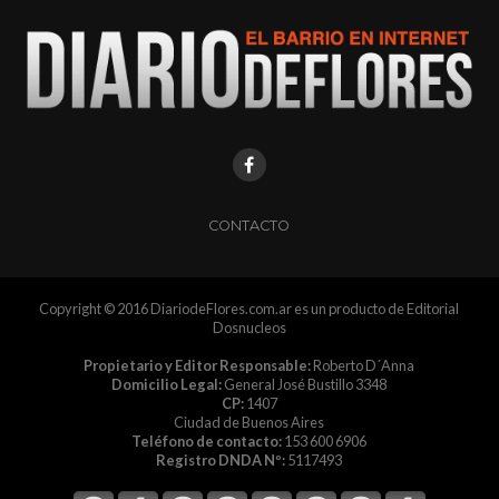
CONTACTO
Copyright © 2016 DiariodeFlores.com.ar es un producto de Editorial
Dosnucleos
Propietario y Editor Responsable:
Roberto D´Anna
Domicilio Legal:
General José Bustillo 3348
CP:
1407
Ciudad de Buenos Aires
Teléfono de contacto:
153 600 6906
Registro DNDA Nº:
5117493