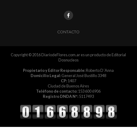
CONTACTO
Copyright © 2016 DiariodeFlores.com.ar es un producto de Editorial
Dosnucleos
Propietario y Editor Responsable:
Roberto D´Anna
Domicilio Legal:
General José Bustillo 3348
CP:
1407
Ciudad de Buenos Aires
Teléfono de contacto:
153 600 6906
Registro DNDA Nº:
5117493