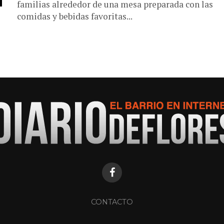
familias alrededor de una mesa preparada con las
comidas y bebidas favoritas...
CONTACTO