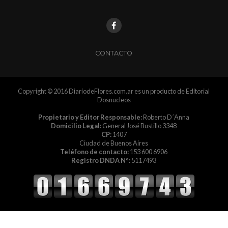
CONTACTO
Copyright © 2016 DiariodeFlores.com.ar es un producto de Editorial
Dosnucleos
Propietario y Editor Responsable:
Roberto D´Anna
Domicilio Legal:
General José Bustillo 3348
CP:
1407
Ciudad de Buenos Aires
Teléfono de contacto:
153 600 6906
Registro DNDA Nº:
5117493