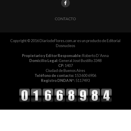
CONTACTO
Copyright © 2016 DiariodeFlores.com.ar es un producto de Editorial
Dosnucleos
Propietario y Editor Responsable:
Roberto D´Anna
Domicilio Legal:
General José Bustillo 3348
CP:
1407
Ciudad de Buenos Aires
Teléfono de contacto:
153 600 6906
Registro DNDA Nº:
5117493