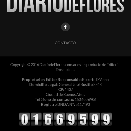
CONTACTO
Copyright © 2016 DiariodeFlores.com.ar es un producto de Editorial
Dosnucleos
Propietario y Editor Responsable:
Roberto D´Anna
Domicilio Legal:
General José Bustillo 3348
CP:
1407
Ciudad de Buenos Aires
Teléfono de contacto:
153 600 6906
Registro DNDA Nº:
5117493