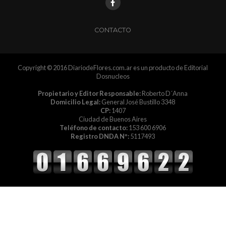
CONTACTO
Copyright © 2016 DiariodeFlores.com.ar es un producto de Editorial
Dosnucleos
Propietario y Editor Responsable:
Roberto D´Anna
Domicilio Legal:
General José Bustillo 3348
CP:
1407
Ciudad de Buenos Aires
Teléfono de contacto:
153 600 6906
Registro DNDA Nº:
5117493