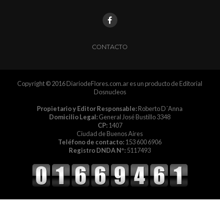
CONTACTO
Copyright © 2016 DiariodeFlores.com.ar es un producto de Editorial
Dosnucleos
Propietario y Editor Responsable:
Roberto D´Anna
Domicilio Legal:
General José Bustillo 3348
CP:
1407
Ciudad de Buenos Aires
Teléfono de contacto:
153 600 6906
Registro DNDA Nº:
5117493