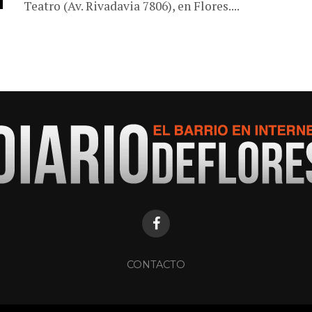
Teatro (Av. Rivadavia 7806), en Flores....
CONTACTO