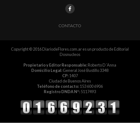
CONTACTO
Copyright © 2016 DiariodeFlores.com.ar es un producto de Editorial
Dosnucleos
Propietario y Editor Responsable:
Roberto D´Anna
Domicilio Legal:
General José Bustillo 3348
CP:
1407
Ciudad de Buenos Aires
Teléfono de contacto:
153 600 6906
Registro DNDA Nº:
5117493